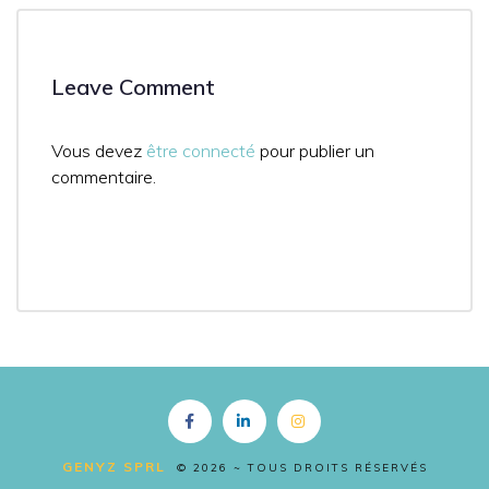
Leave Comment
Vous devez
être connecté
pour publier un
commentaire.
Copyright FR
GENYZ SPRL
© 2026 ~ TOUS DROITS RÉSERVÉS